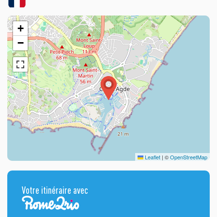
+
−
Leaflet
|
©
OpenStreetMap
Votre itinéraire avec