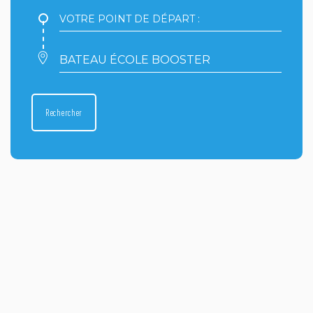
Votre
point
de
départ
Votre
:
point
d'arrivée
:
Rechercher