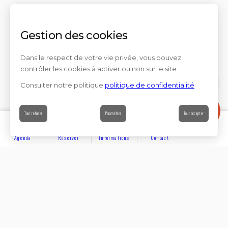
Gestion des cookies
Dans le respect de votre vie privée, vous pouvez
contrôler les cookies à activer ou non sur le site.
Consulter notre politique
politique de confidentialité
Contact
Tout refuser
Paramétrer
Tout accepter
Agenda
Réserver
Informations
Contact
DÉCOUVRIR
Partager sur
Hôtels
Locations