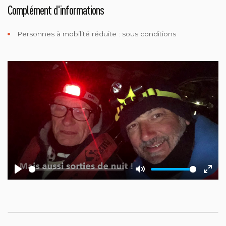
Complément d'informations
Personnes à mobilité réduite :
sous conditions
Play
Mute
Ente
fulls