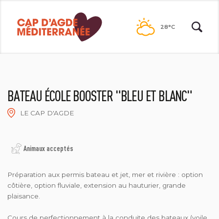
Passer
au
28°C
contenu
BATEAU ÉCOLE BOOSTER "BLEU ET BLANC"
LE CAP D'AGDE
BATEAU ÉCOLE BOOSTER
Animaux acceptés
Préparation aux permis bateau et jet, mer et rivière : option
côtière, option fluviale, extension au hauturier, grande
plaisance.
Cours de perfectionnement à la conduite des bateaux (voile