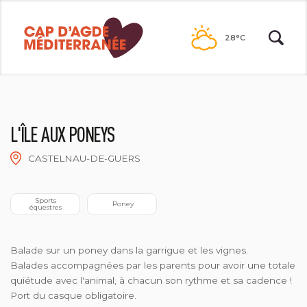
Passer
au
28°C
contenu
L'ÎLE AUX PONEYS
CASTELNAU-DE-GUERS
LÎLE AUX PONEYS
 Sports 
 Poney
équestres
Balade sur un poney dans la garrigue et les vignes.
Balades accompagnées par les parents pour avoir une totale
quiétude avec l'animal, à chacun son rythme et sa cadence !
Port du casque obligatoire.