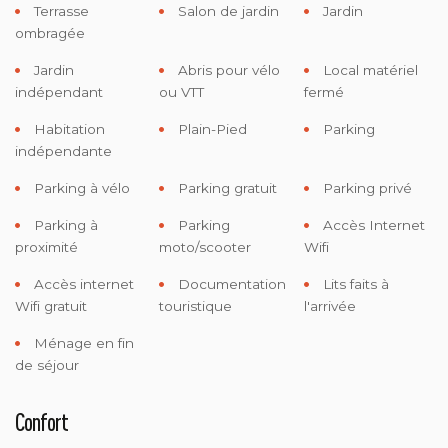
Terrasse
Salon de jardin
Jardin
ombragée
Jardin
Abris pour vélo
Local matériel
indépendant
ou VTT
fermé
Habitation
Plain-Pied
Parking
indépendante
Parking à vélo
Parking gratuit
Parking privé
Parking à
Parking
Accès Internet
proximité
moto/scooter
Wifi
Accès internet
Documentation
Lits faits à
Wifi gratuit
touristique
l'arrivée
Ménage en fin
de séjour
Confort