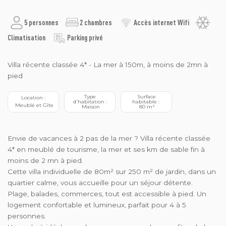
5 personnes
2 chambres
Accès internet Wifi
Climatisation
Parking privé
Villa récente classée 4* - La mer à 150m, à moins de 2mn à
pied
 Type 
 Surface 
 Location : 
d'habitation :
habitable : 
 Meublé et Gîte
 Maison
 80 m²
Envie de vacances à 2 pas de la mer ? Villa récente classée
4* en meublé de tourisme, la mer et ses km de sable fin à
moins de 2 mn à pied.
Cette villa individuelle de 80m² sur 250 m² de jardin, dans un
quartier calme, vous accueille pour un séjour détente.
Plage, balades, commerces, tout est accessible à pied. Un
logement confortable et lumineux, parfait pour 4 à 5
personnes.