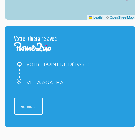
Leaflet
|
©
OpenStreetMap
Votre itinéraire avec
Votre
point
de
départ
Votre
:
point
d'arrivée
:
Rechercher