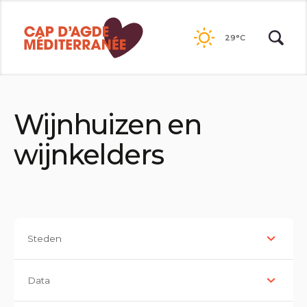
Passer
au
29°C
contenu
Wijnhuizen en
wijnkelders
Steden
Data