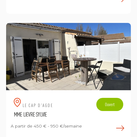
E
Ouvert
LE CAP D'AGDE
MME LIEVRE SYLVIE
A partir de
450 € - 950 €/semaine
E