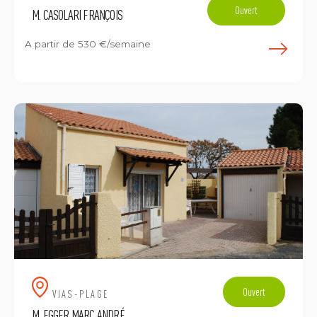
Ouvert
M. CASOLARI FRANÇOIS
A partir de
530 €/semaine
E
Ouvert
VIAS-PLAGE
M. EGGER MARC ANDRÉ