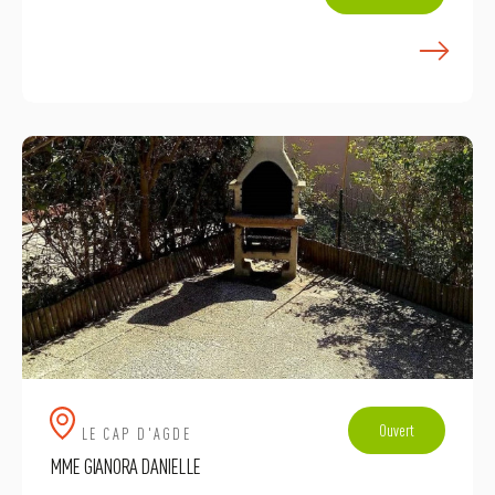
E
Ouvert
LE CAP D'AGDE
MME GIANORA DANIELLE