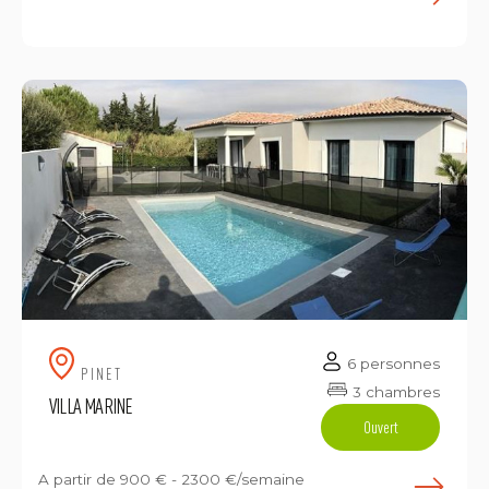
E
6 personnes
PINET
3 chambres
VILLA MARINE
Ouvert
A partir de
900 € - 2300 €/semaine