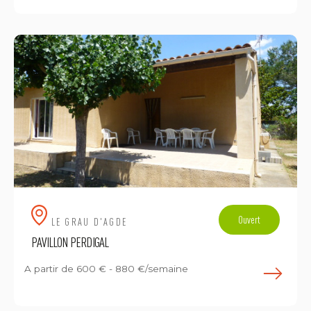
Ouvert
LE GRAU D'AGDE
PAVILLON PERDIGAL
A partir de
600 € - 880 €/semaine
E