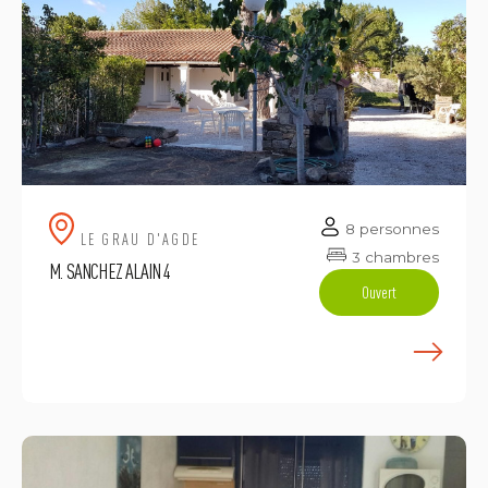
8 personnes
LE GRAU D'AGDE
3 chambres
M. SANCHEZ ALAIN 4
Ouvert
E