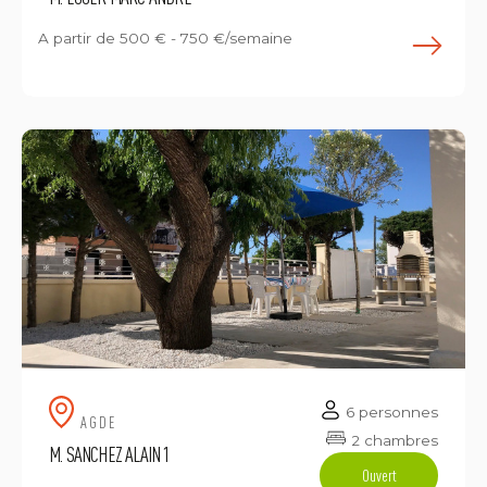
A partir de
500 € - 750 €/semaine
E
6 personnes
AGDE
2 chambres
M. SANCHEZ ALAIN 1
Ouvert