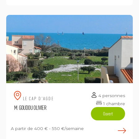
4 personnes
LE CAP D'AGDE
1 chambre
M. GOUDOU OLIVIER
Ouvert
A partir de
400 € - 550 €/semaine
E