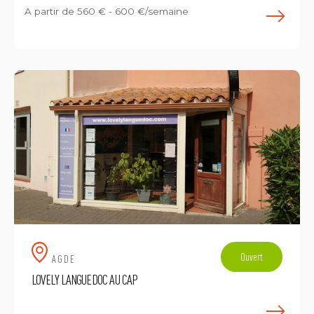
A partir de
560 € - 600 €/semaine
E
Ouvert
AGDE
LOVELY LANGUEDOC AU CAP