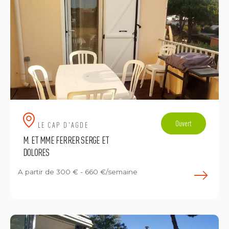
Ouvert
LE CAP D'AGDE
M. ET MME FERRER SERGE ET
DOLORES
A partir de
300 € - 660 €/semaine
E