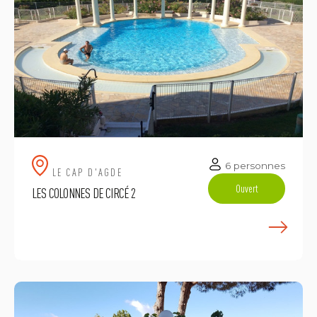
6 personnes
LE CAP D'AGDE
Ouvert
LES COLONNES DE CIRCÉ 2
E