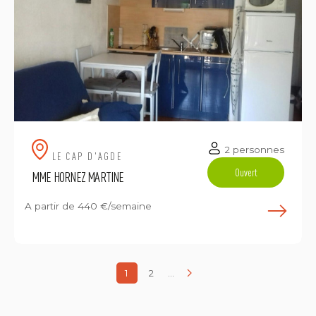
2 personnes
LE CAP D'AGDE
Ouvert
MME HORNEZ MARTINE
A partir de
440 €/semaine
E
1
2
...