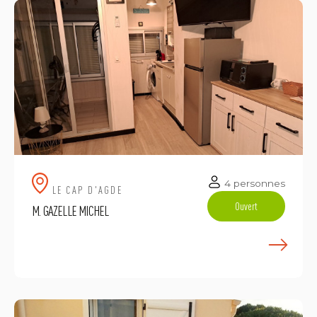
4 personnes
LE CAP D'AGDE
Ouvert
M. GAZELLE MICHEL
E