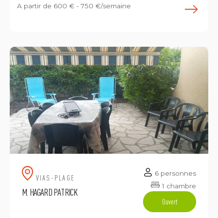
A partir de
600 € - 750 €/semaine
E
6 personnes
VIAS-PLAGE
1 chambre
M. HAGARD PATRICK
Ouvert