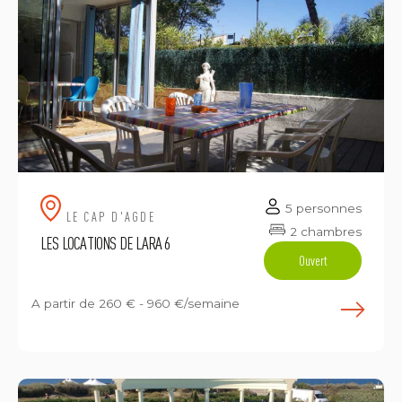
5 personnes
LE CAP D'AGDE
2 chambres
LES LOCATIONS DE LARA 6
Ouvert
A partir de
260 € - 960 €/semaine
E