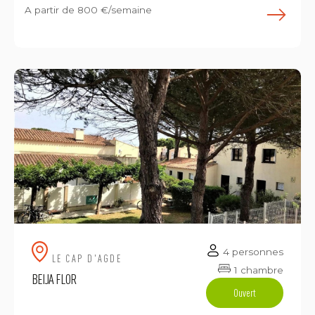
A partir de
800 €/semaine
E
4 personnes
LE CAP D'AGDE
1 chambre
BEIJA FLOR
Ouvert