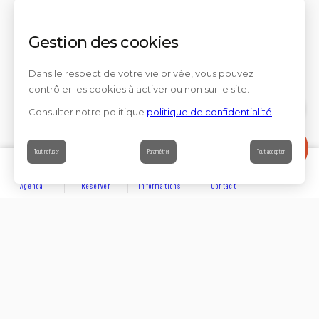
Gestion des cookies
Dans le respect de votre vie privée, vous pouvez
contrôler les cookies à activer ou non sur le site.
Consulter notre politique
politique de confidentialité
Contact
Tout refuser
Paramétrer
Tout accepter
Agenda
Réserver
Informations
Contact
DÉCOUVRIR
Partager sur
Hôtels
Locations
Résidences de vacances