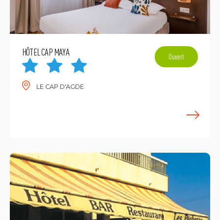
HÔTEL CAP MAYA
Ouvert
LE CAP D'AGDE
E