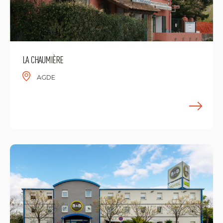
LA CHAUMIÈRE
AGDE
E