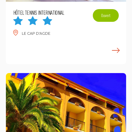
HÔTEL TENNIS INTERNATIONAL
Ouvert
LE CAP D'AGDE
E