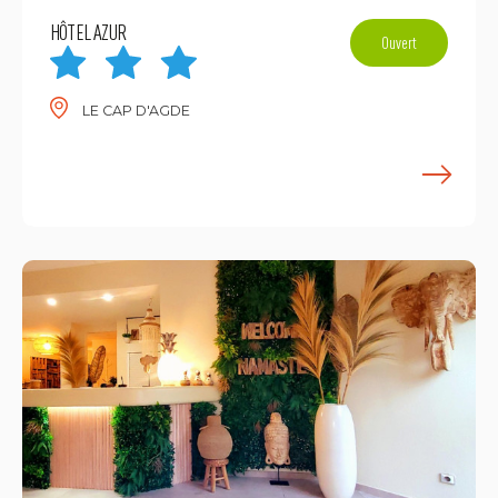
HÔTEL AZUR
Ouvert
LE CAP D'AGDE
E