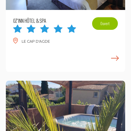
OZ'INN HÔTEL & SPA
Ouvert
LE CAP D'AGDE
E