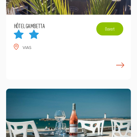
HÔTEL GAMBETTA
Ouvert
VIAS
E