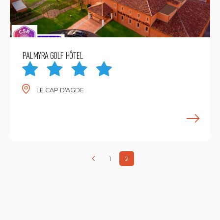
PALMYRA GOLF HÔTEL
LE CAP D'AGDE
E
1
2