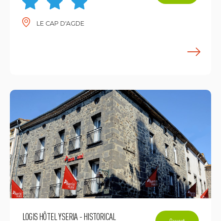
LE CAP D'AGDE
E
LOGIS HÔTEL YSERIA - HISTORICAL