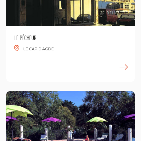
LE PÊCHEUR
LE CAP D'AGDE
E