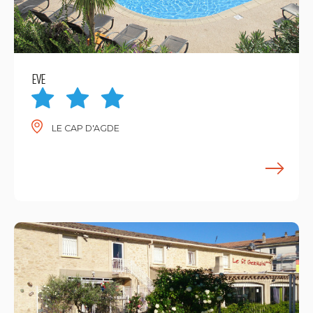
EVE
LE CAP D'AGDE
E