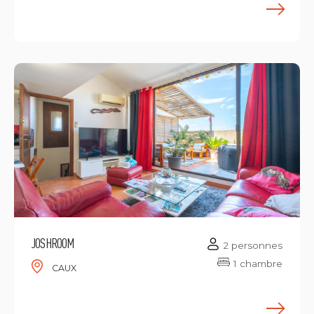
E
JOSHROOM
2 personnes
1 chambre
CAUX