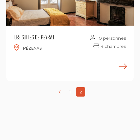
LES SUITES DE PEYRAT
10 personnes
4 chambres
PÉZENAS
E
1
2