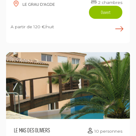
2 chambres
LE GRAU D'AGDE
Ouvert
A partir de
120 €/nuit
E
LE MAS DES OLIVIERS
10 personnes