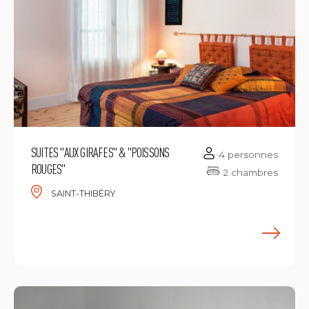
SUITES "AUX GIRAFES" & "POISSONS
4 personnes
ROUGES"
2 chambres
SAINT-THIBÉRY
E