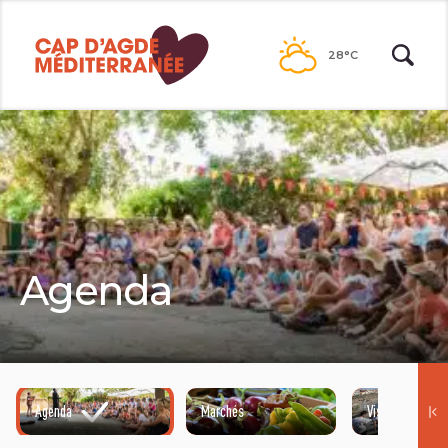
Passer
au
28°C
contenu
Agenda
Agenda
Marchés
Visites guidées
©HENRI COMTE