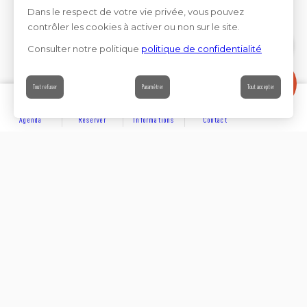
Dans le respect de votre vie privée, vous pouvez
contrôler les cookies à activer ou non sur le site.
Consulter notre politique
politique de confidentialité
Contact
Tout refuser
Paramétrer
Tout accepter
Agenda
Réserver
Informations
Contact
DÉCOUVRIR
Partager sur
Hôtels
Locations
Résidences de vacances
Suivez-nous sur les réseaux sociaux
SE LOGER
Chambres d’hôtes
Rejoignez-nous sur les réseaux sociaux et venez enrichir
notre communauté.