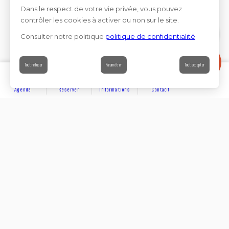
Dans le respect de votre vie privée, vous pouvez
contrôler les cookies à activer ou non sur le site.
Consulter notre politique
politique de confidentialité
Contact
Tout refuser
Paramétrer
Tout accepter
Agenda
Réserver
Informations
Contact
DÉCOUVRIR
Partager sur
Hôtels
Locations
Résidences de vacances
Suivez-nous sur les réseaux sociaux
SE LOGER
Chambres d’hôtes
Rejoignez-nous sur les réseaux sociaux et venez enrichir
notre communauté.