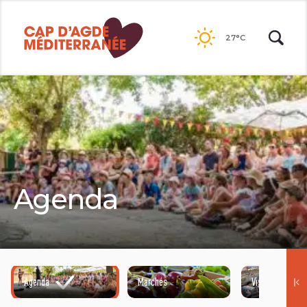
Passer
au
27°C
contenu
Agenda
Agenda
Marchés
Visites guidées
©HENRI COMTE