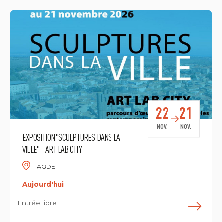
22
21
NOV.
NOV.
EXPOSITION "SCULPTURES DANS LA
VILLE" - ART LAB CITY
AGDE
Aujourd'hui
Entrée libre
E