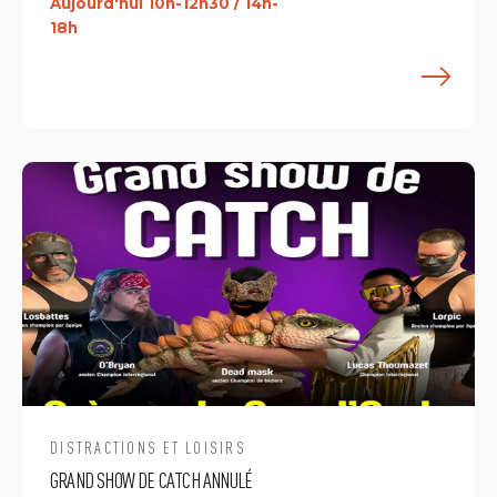
Aujourd'hui 10h-12h30 / 14h-
18h
E
DISTRACTIONS ET LOISIRS
GRAND SHOW DE CATCH ANNULÉ