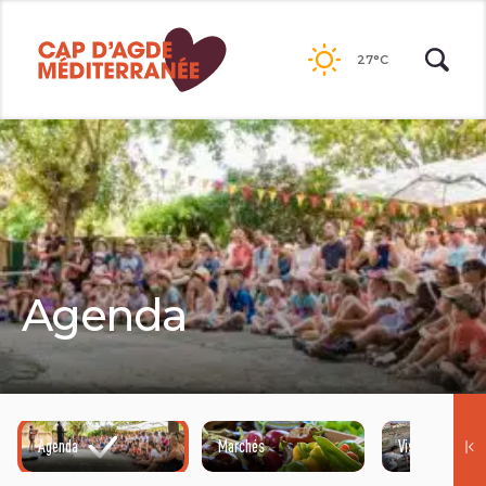
Passer
au
27°C
contenu
Agenda
Agenda
Marchés
Visites guidées
©HENRI COMTE