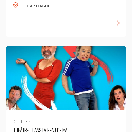
LE CAP D'AGDE
E
CULTURE
THÉÂTRE - DANS LA PEAU DE MA