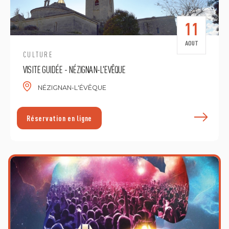
11
AOUT
CULTURE
VISITE GUIDÉE - NÉZIGNAN-L'EVÊQUE
NÉZIGNAN-L'ÉVÊQUE
E
Réservation en ligne