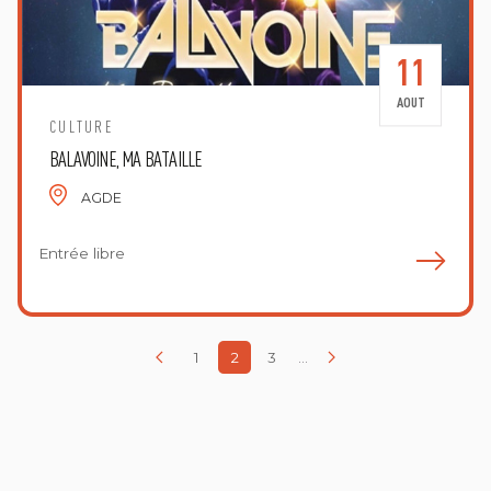
11
AOUT
CULTURE
BALAVOINE, MA BATAILLE
AGDE
Entrée libre
E
1
2
3
...