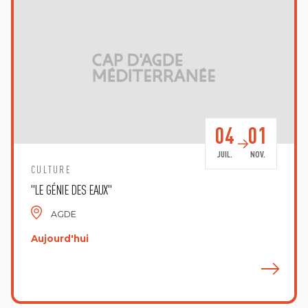
04
01
JUIL.
NOV.
CULTURE
"LE GÉNIE DES EAUX"
AGDE
Aujourd'hui
E