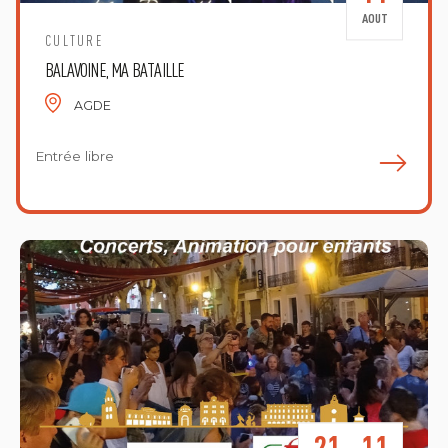
AOUT
CULTURE
BALAVOINE, MA BATAILLE
AGDE
Entrée libre
E
21
11