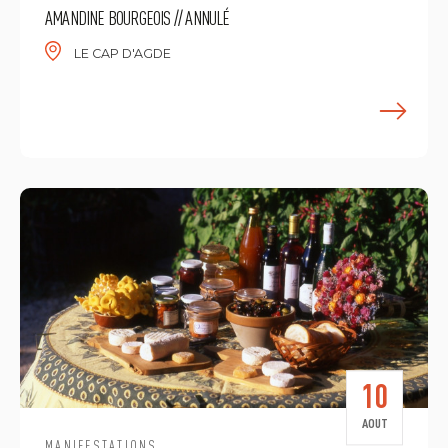
AMANDINE BOURGEOIS // ANNULÉ
LE CAP D'AGDE
E
10
AOUT
MANIFESTATIONS