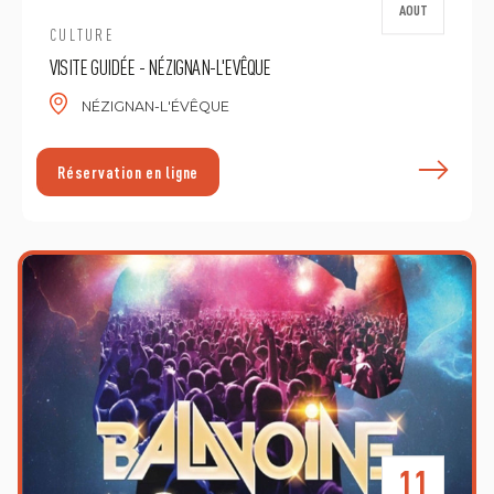
AOUT
CULTURE
VISITE GUIDÉE - NÉZIGNAN-L'EVÊQUE
NÉZIGNAN-L'ÉVÊQUE
E
Réservation en ligne
11