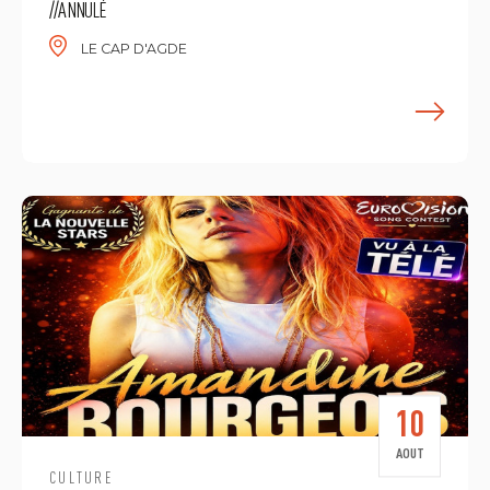
//ANNULÉ
LE CAP D'AGDE
E
10
AOUT
CULTURE