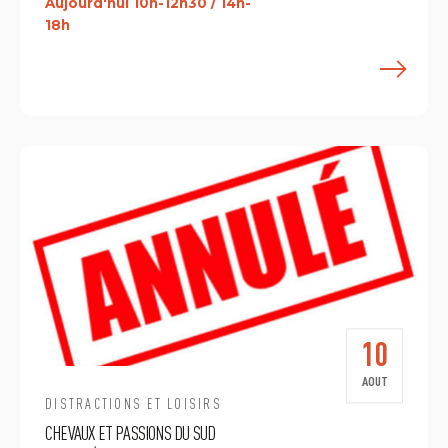
Aujourd'hui 10h-12h30 / 14h-
18h
E
10
AOUT
DISTRACTIONS ET LOISIRS
CHEVAUX ET PASSIONS DU SUD