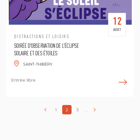
12
AOUT
DISTRACTIONS ET LOISIRS
SOIRÉE D'OBSERVATION DE L'ÉCLIPSE
SOLAIRE ET DES ÉTOILES
SAINT-THIBÉRY
Entrée libre
E
1
2
3
...