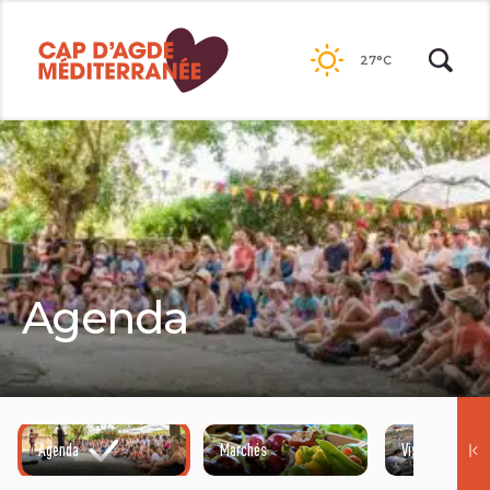
Passer
au
27°C
contenu
Agenda
Agenda
Marchés
Visites guidées
©HENRI COMTE