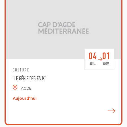
04
01
JUIL.
NOV.
CULTURE
"LE GÉNIE DES EAUX"
AGDE
Aujourd'hui
E