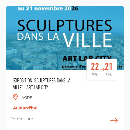
22
21
NOV.
NOV.
EXPOSITION "SCULPTURES DANS LA
VILLE" - ART LAB CITY
AGDE
Aujourd'hui
Entrée libre
E