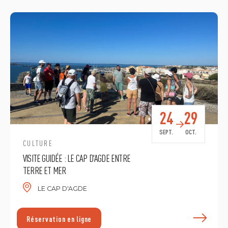
24
29
SEPT.
OCT.
CULTURE
VISITE GUIDÉE : LE CAP D'AGDE ENTRE
TERRE ET MER
LE CAP D'AGDE
E
Réservation en ligne