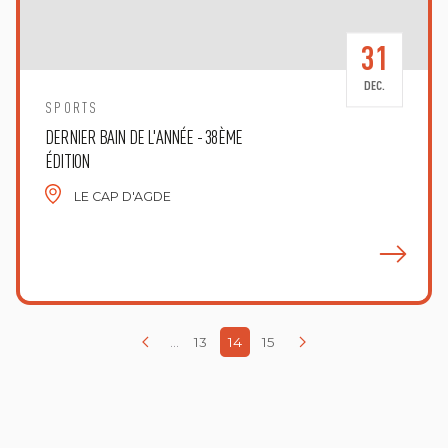
31
DEC.
SPORTS
DERNIER BAIN DE L'ANNÉE - 38ÈME
ÉDITION
LE CAP D'AGDE
E
...
13
14
15