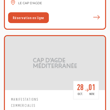
LE CAP D'AGDE
E
Réservation en ligne
28
01
OCT.
NOV.
MANIFESTATIONS
COMMERCIALES