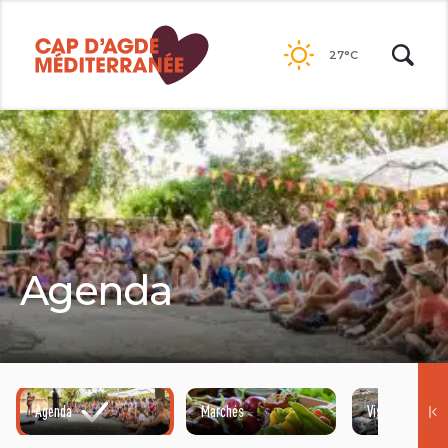
Passer
au
27°C
contenu
Agenda
Agenda
Marchés
Visites guidées
©HENRI COMTE