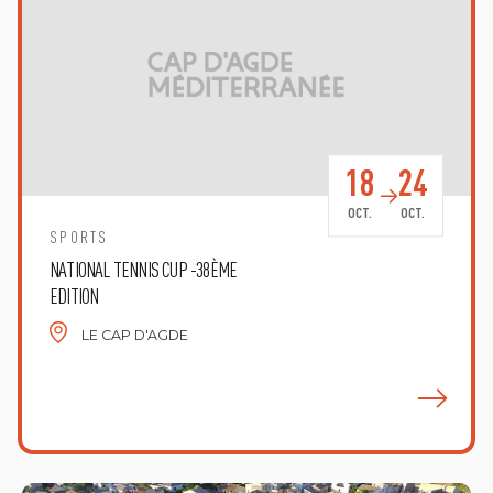
18
24
OCT.
OCT.
SPORTS
NATIONAL TENNIS CUP -38ÈME
EDITION
LE CAP D'AGDE
E