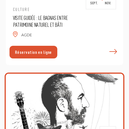
SEPT.
NOV.
CULTURE
VISITE GUIDÉE : LE BAGNAS ENTRE
PATRIMOINE NATUREL ET BÂTI
AGDE
E
Réservation en ligne