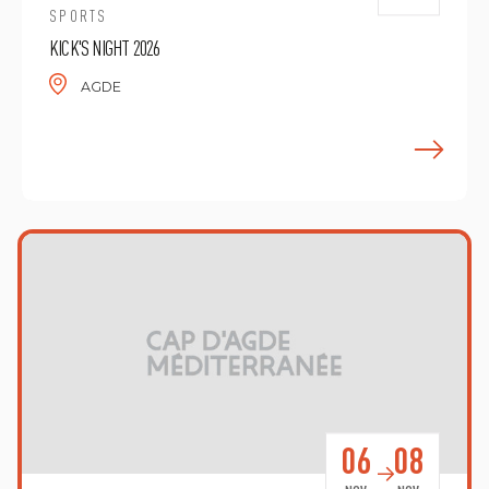
SPORTS
KICK'S NIGHT 2026
AGDE
E
06
08