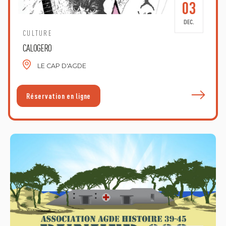
03
DEC.
CULTURE
CALOGERO
LE CAP D'AGDE
E
Réservation en ligne