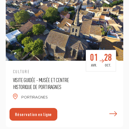
01
28
AVR.
OCT.
CULTURE
VISITE GUIDÉE - MUSÉE ET CENTRE
HISTORIQUE DE PORTIRAGNES
PORTIRAGNES
E
Réservation en ligne