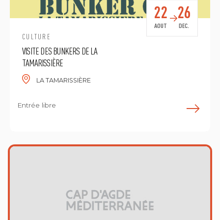
22
26
AOUT
DEC.
CULTURE
VISITE DES BUNKERS DE LA
TAMARISSIÈRE
LA TAMARISSIÈRE
Entrée libre
E