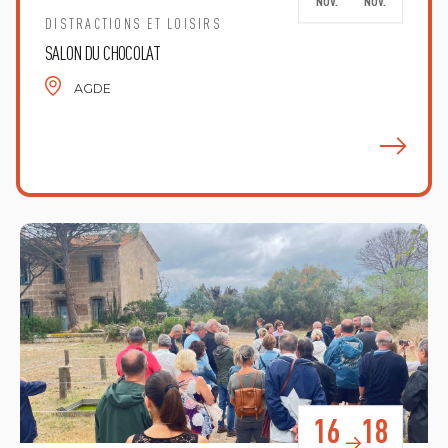
NOV.
NOV.
DISTRACTIONS ET LOISIRS
SALON DU CHOCOLAT
AGDE
E
16
18