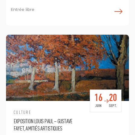
Entrée libre
E
16
20
JUIN
SEPT.
CULTURE
EXPOSITION LOUIS PAUL – GUSTAVE
FAYET, AMITIÉS ARTISTIQUES