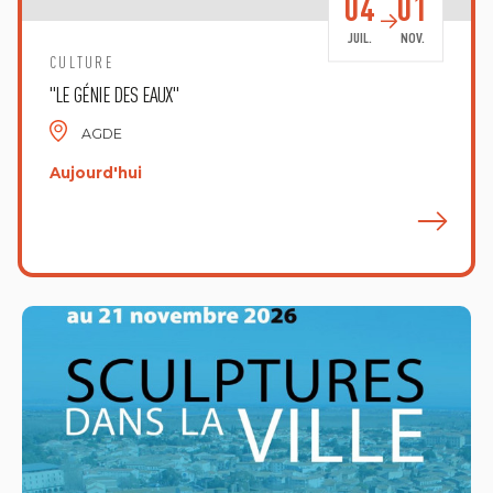
04
01
JUIL.
NOV.
CULTURE
"LE GÉNIE DES EAUX"
AGDE
Aujourd'hui
E