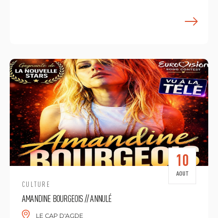
E
10
AOUT
CULTURE
AMANDINE BOURGEOIS // ANNULÉ
LE CAP D'AGDE