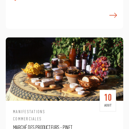
E
10
AOUT
MANIFESTATIONS
COMMERCIALES
MARCHÉ DES PRODUCTEURS - PINET