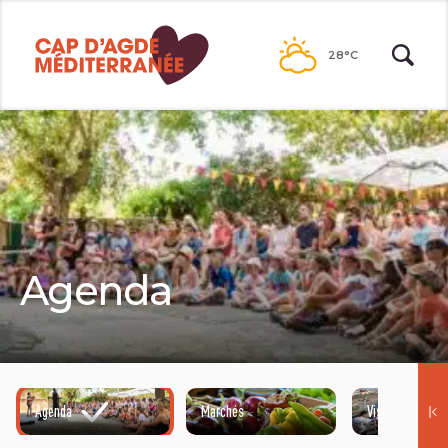
Passer
au
28°C
contenu
Agenda
Agenda
Marchés
Visites guidées
©HENRI COMTE