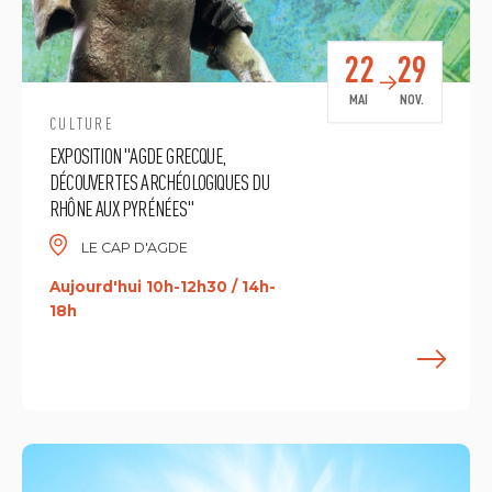
22
29
MAI
NOV.
CULTURE
EXPOSITION "AGDE GRECQUE,
DÉCOUVERTES ARCHÉOLOGIQUES DU
RHÔNE AUX PYRÉNÉES"
LE CAP D'AGDE
Aujourd'hui 10h-12h30 / 14h-
18h
E