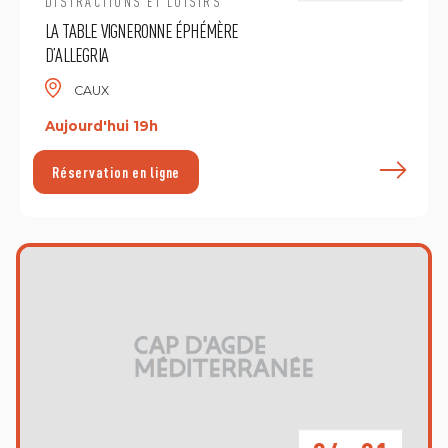
DISTRACTIONS ET LOISIRS
LA TABLE VIGNERONNE ÉPHÉMÈRE
D’ALLEGRIA
CAUX
Aujourd'hui 19h
E
Réservation en ligne