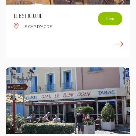
LE BISTROLOGUE
Open
LE CAP D'AGDE
E