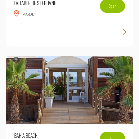
LA TABLE DE STÉPHANE
Open
AGDE
E
BAHIA BEACH
Open