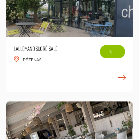
LALLEMAND SUCRÉ-SALÉ
Open
PÉZENAS
E