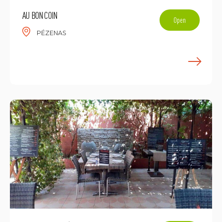
AU BON COIN
Open
PÉZENAS
E