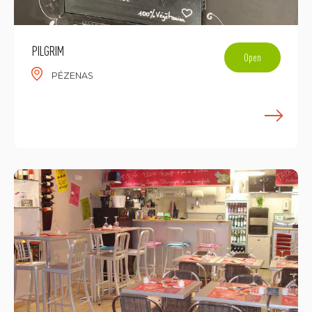
PILGRIM
Open
PÉZENAS
E