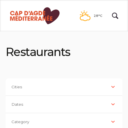
Passer
au
28°C
contenu
Restaurants
Cities
Dates
Category