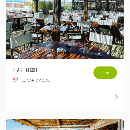
PLAGE DU GOLF
Open
LE CAP D'AGDE
E