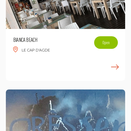
BIANCA BEACH
Open
LE CAP D'AGDE
E