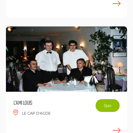
E
L'AMI LOUIS
Open
LE CAP D'AGDE