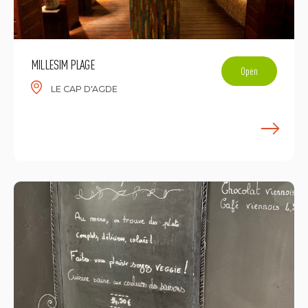
MILLESIM PLAGE
Open
LE CAP D'AGDE
E