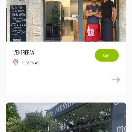
L'ENTREPAN
Open
PÉZENAS
E