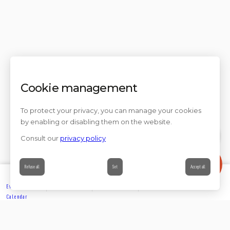
Cookie management
To protect your privacy, you can manage your cookies
by enabling or disabling them on the website.
Consult our
privacy policy
Contact
Refuse all
Set
Accept all
Events’
Book
Information
Contact
Calendar
EXPLORE