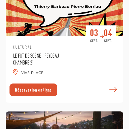
03
04
SEPT.
SEPT.
CULTURAL
LE FÛT DE SCÈNE - FEYDEAU
CHAMBRE 21
VIAS-PLAGE
E
Réservation en ligne