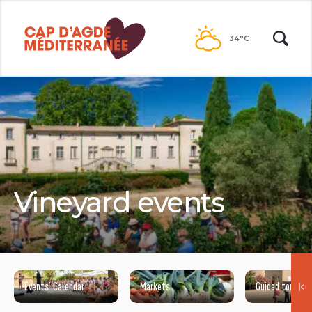
Passer
au
34°C
contenu
Vineyard events
Events’ Calendar
Markets
Guided tours
SEIGNEURIE DE PEYRAT - DÉJEUNER DANS LES VIGNES - 2017 - CAP D'AGDE MÉDITERRANÉE / HENRI COMTE