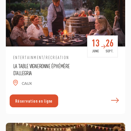
13
26
JUNE
SEPT.
ENTERTAINMENT/RECREATION
LA TABLE VIGNERONNE ÉPHÉMÈRE
D’ALLEGRIA
CAUX
E
Réservation en ligne