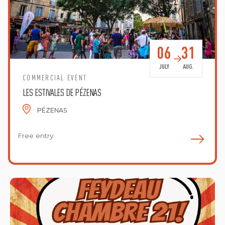
06
31
JULY
AUG.
COMMERCIAL EVENT
LES ESTIVALES DE PÉZENAS
PÉZENAS
Free entry
E