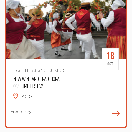
18
OCT.
TRADITIONS AND FOLKLORE
NEW WINE AND TRADITIONAL
COSTUME FESTIVAL
AGDE
Free entry
E