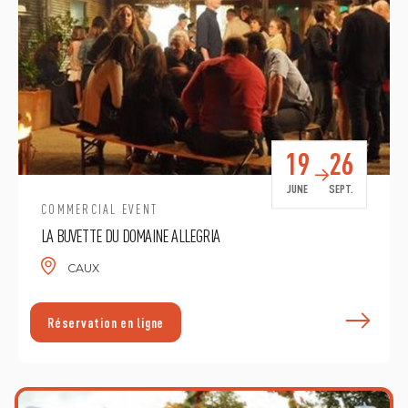
19
26
JUNE
SEPT.
COMMERCIAL EVENT
LA BUVETTE DU DOMAINE ALLEGRIA
CAUX
E
Réservation en ligne