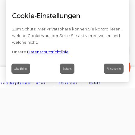
Cookie-Einstellungen
Zum Schutz Ihrer Privatsphäre können Sie kontrollieren,
welche Cookies auf der Seite Sie aktivieren wollen und
welche nicht.
Unsere
Datenschutzrichtlinie
Kontakt
Alles ablehnen
Einstellen
Alles annehmen
ranstaltungskalender
buchen
Informationen
Kontakt
ENTDECKEN
Teilen auf