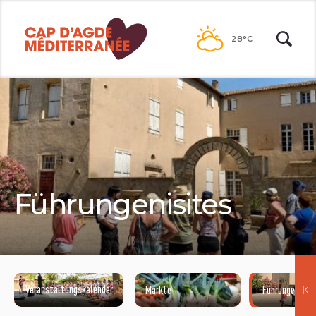
Passer
au
28°C
contenu
Führungenisites
Veranstaltungskalender
Märkte
Führungenisit
©NATACHA DURRIEU