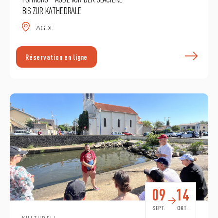
BIS ZUR KATHEDRALE
AGDE
E
Réservation en ligne
09
14
SEPT.
OKT.