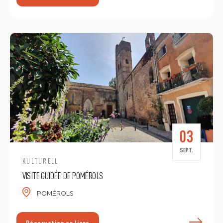
E
03
SEPT.
KULTURELL
VISITE GUIDÉE DE POMÉROLS
POMÉROLS