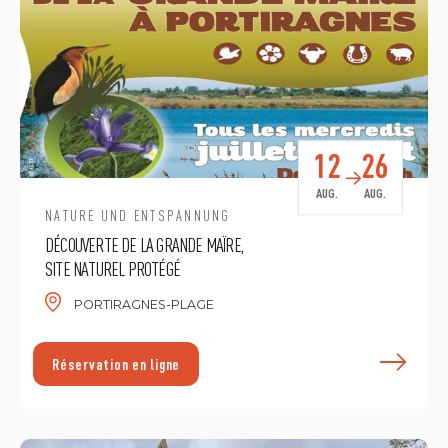
12
26
AUG.
AUG.
NATURE UND ENTSPANNUNG
DÉCOUVERTE DE LA GRANDE MAÏRE,
SITE NATUREL PROTÉGÉ
PORTIRAGNES-PLAGE
E
Réservation en ligne