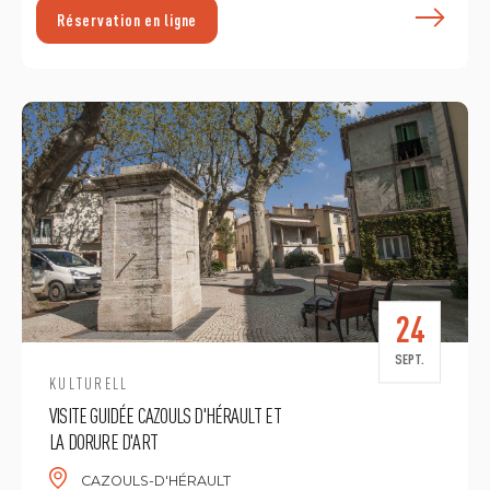
E
Réservation en ligne
24
SEPT.
KULTURELL
VISITE GUIDÉE CAZOULS D'HÉRAULT ET
LA DORURE D'ART
CAZOULS-D'HÉRAULT