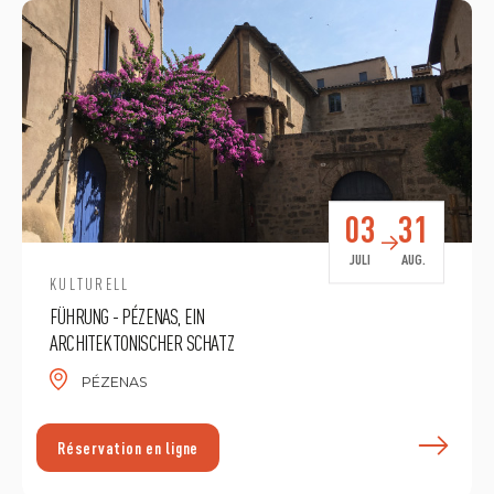
03
31
JULI
AUG.
KULTURELL
FÜHRUNG - PÉZENAS, EIN
ARCHITEKTONISCHER SCHATZ
PÉZENAS
E
Réservation en ligne