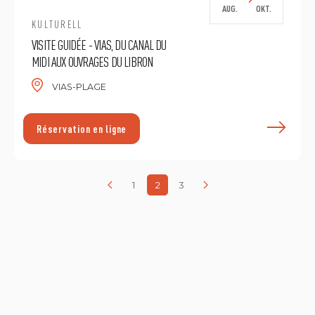
AUG.
OKT.
KULTURELL
VISITE GUIDÉE - VIAS, DU CANAL DU
MIDI AUX OUVRAGES DU LIBRON
VIAS-PLAGE
E
Réservation en ligne
1
2
3