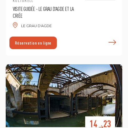
KULTURELL
VISITE GUIDÉE - LE GRAU D'AGDE ET LA
CRIÉE
LE GRAU D'AGDE
E
Réservation en ligne
14
23