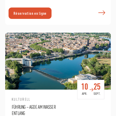
E
Réservation en ligne
10
25
APR.
SEPT.
KULTURELL
FÜHRUNG – AGDE AM WASSER
ENTLANG