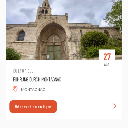
27
AUG.
KULTURELL
FÜHRUNG DURCH MONTAGNAC
MONTAGNAC
E
Réservation en ligne