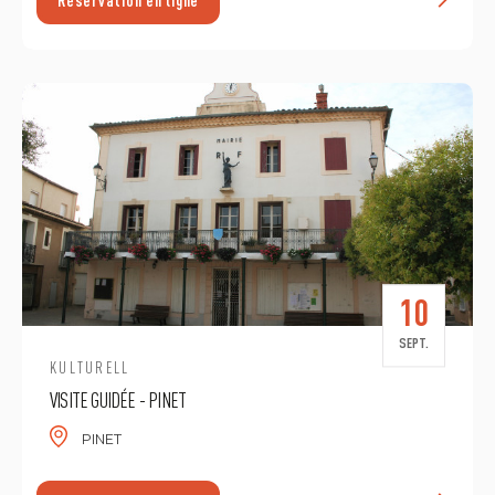
E
Réservation en ligne
10
SEPT.
KULTURELL
VISITE GUIDÉE - PINET
PINET