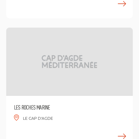
M
LES ROCHES MARINE
LE CAP D'AGDE