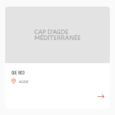
QUE RICO
AGDE
M