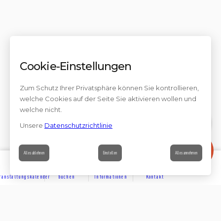
Cookie-Einstellungen
Zum Schutz Ihrer Privatsphäre können Sie kontrollieren,
welche Cookies auf der Seite Sie aktivieren wollen und
welche nicht.
Unsere
Datenschutzrichtlinie
Kontakt
Alles ablehnen
Einstellen
Alles annehmen
ranstaltungskalender
buchen
Informationen
Kontakt
ENTDECKEN
Teilen auf