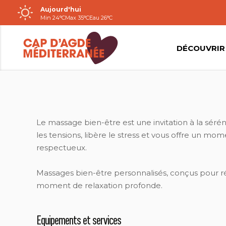
Aujourd'hui
Passer
Min 24°C
Max 35°C
Eau 26°C
au
contenu
DÉCOUVRIR
Le massage bien-être est une invitation à la séréni
les tensions, libère le stress et vous offre un m
respectueux.
Massages bien-être personnalisés, conçus pour rétab
moment de relaxation profonde.
Equipements et services