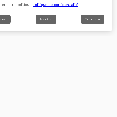
ter notre politique
politique de confidentialité
efuser
Paramétrer
Tout accepter
Contact
s à notre newsletter
Continuer