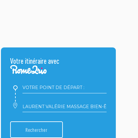
Votre itinéraire avec
Votre
point
de
départ
Votre
:
point
d'arrivée
:
Rechercher