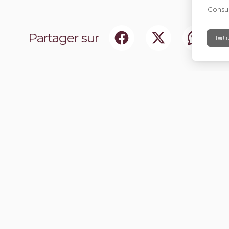
Consul
Partager sur
Tout r
ociaux
Abonnez-vou
chir notre communauté.