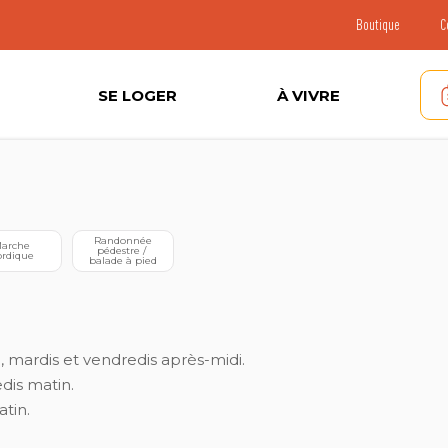
Boutique
C
SE LOGER
À VIVRE
 Randonnée 
pédestre / 
rdique
balade à pied
 mardis et vendredis après-midi.
dis matin.
tin.