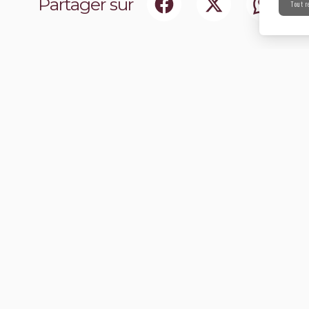
Partager sur
Tout r
ociaux
Abonnez-vou
chir notre communauté.