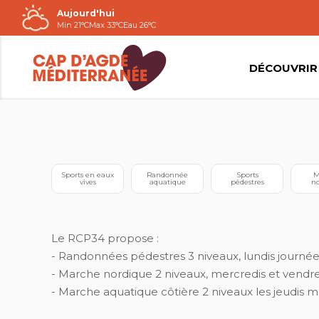
Aujourd'hui
Passer
Min 21°C
Max 33°C
Eau 26°C
au
contenu
DÉCOUVRIR
RANDO CLUB PISCENOIS
 Sports en eaux 
 Randonnée 
 Sports 
 Marche 
vives
aquatique
pédestres
no
Le RCP34 propose :
- Randonnées pédestres 3 niveaux, lundis journée,
- Marche nordique 2 niveaux, mercredis et vendre
- Marche aquatique côtière 2 niveaux les jeudis ma