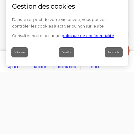
Gestion des cookies
Dans le respect de votre vie privée, vous pouvez
contrôler les cookies à activer ou non sur le site.
Consulter notre politique
politique de confidentialité
Contact
Tout refuser
Paramétrer
Tout accepter
Agenda
Réserver
Informations
Contact
DÉCOUVRIR
Partager sur
Hôtels
Locations
Résidences de vacances
Suivez-nous sur les réseaux sociaux
SE LOGER