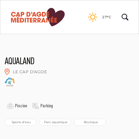
Passer
au
27°C
contenu
AQUALAND
LE CAP D'AGDE
AQUALAND
Piscine
Parking
 Sports d'eau
 Parc aquatique
  Boutique