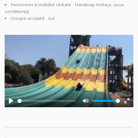
Personnes à mobilité réduite :
Handicap moteur, sous
condition(s)
Groupe accepté : oui
Play
Mute
Ente
fulls