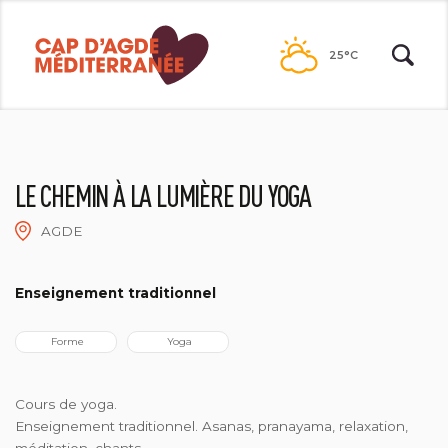
Passer
au
25°C
contenu
LE CHEMIN À LA LUMIÈRE DU YOGA
AGDE
LE CHEMIN À LA LUMIÈRE DU YOGA
Enseignement traditionnel
 Forme
 Yoga
Cours de yoga.
Enseignement traditionnel. Asanas, pranayama, relaxation,
méditation, chants.