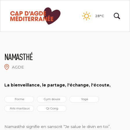
Passer
au
28°C
contenu
NAMASTHÉ
AGDE
©ROSELYNE PROU
La bienveillance, le partage, l'échange, l'écoute,
 Forme
 Gym douce
 Yoga
 Arts martiaux
 Qi Gong
Namasthé signifie en sanscrit “Je salue le divin en toi”.