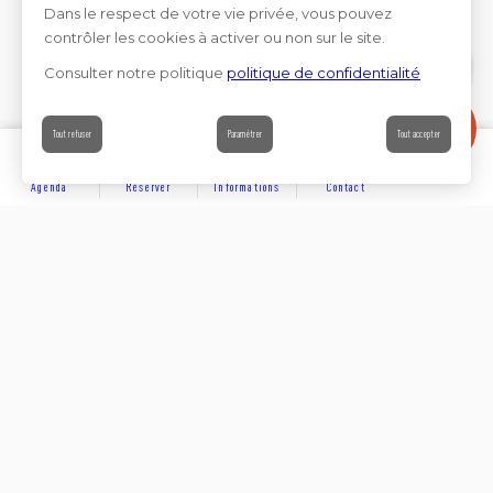
Dans le respect de votre vie privée, vous pouvez
contrôler les cookies à activer ou non sur le site.
Consulter notre politique
politique de confidentialité
Contact
Tout refuser
Paramétrer
Tout accepter
Agenda
Réserver
Informations
Contact
DÉCOUVRIR
Suivez-nous sur les réseaux sociaux
Hôtels
Rejoignez-nous sur les réseaux sociaux et venez enrichir
notre communauté.
Locations
#capdagdemediterranee
Résidences de vacances
SE LOGER
Chambres d’hôtes
Campings et villages de chalets